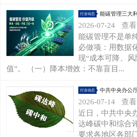
能碳管理三大
行业动态
2026-07-24
查看(
能碳管理不是单纯
必做项：用数据
现“成本可降、
值”。 （一）降本增效：不靠盲目...
中共中央办公
行业动态
考核办法》
2026-07-14
查看(
近日，中共中央
达峰碳中和综合
要求各地区各部