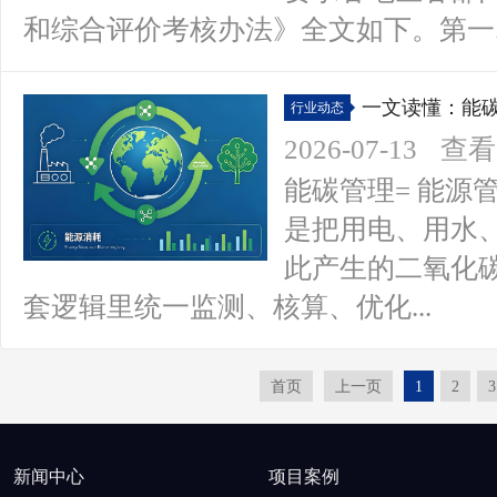
和综合评价考核办法》全文如下。第一..
一文读懂：能
行业动态
2026-07-13
查看(
能碳管理= 能源
是把用电、用水
此产生的二氧化
套逻辑里统一监测、核算、优化...
首页
上一页
1
2
3
新闻中心
项目案例