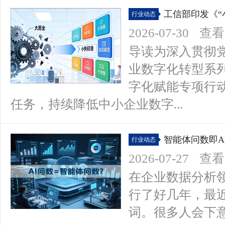
工信部印发《“
行业动态
年版）》
2026-07-30
查看(
导读为深入贯彻
业数字化转型系
字化赋能专项行动方
任务，持续降低中小企业数字...
智能体问数即A
行业动态
2026-07-27
查看(
在企业数据分析领
行了好几年，最近
词。很多人会下意