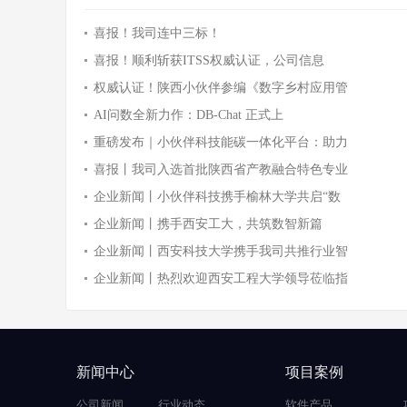
喜报！我司连中三标！
喜报！顺利斩获ITSS权威认证，公司信息
权威认证！陕西小伙伴参编《数字乡村应用管
AI问数全新力作：DB-Chat 正式上
重磅发布｜小伙伴科技能碳一体化平台：助力
喜报丨我司入选首批陕西省产教融合特色专业
企业新闻丨小伙伴科技携手榆林大学共启“数
企业新闻丨携手西安工大，共筑数智新篇
企业新闻丨西安科技大学携手我司共推行业智
企业新闻丨热烈欢迎西安工程大学领导莅临指
新闻中心
项目案例
公司新闻
行业动态
软件产品