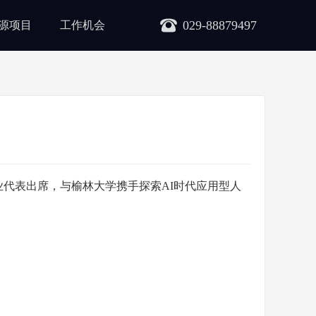
029-88879497
源项目
工作机会
业代表出席，与榆林大学携手探索
AI时代应用型人